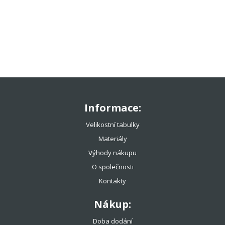
TENISOVÉ OBLEČENÍ
TENISOVÉ OMOTÁVKY
TENISOVÉ DOPLŇKY
TOTÁLNÍ VÝPRODEJ %%%
Informace:
Velikostní tabulky
Materiály
Výhody nákupu
O společnosti
Kontakty
Nákup:
Doba dodání