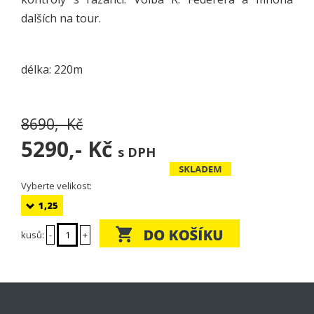
dalších na tour.
délka: 220m
8690,- Kč
5290,-
Kč
s DPH
Vyberte velikost:
1,25
kusů:
-
+