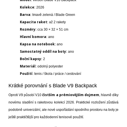
Wilson Blade V10 Backpack
Kolekce:
2026
Barva:
tmavě zelená / Blade Green
Kapacita raket:
až 2 rakety
Rozměry:
cca 30 × 32 × 51 cm
Hlavní komora:
ano
Kapsa na notebook:
ano
Samostatný oddíl na boty:
ano
Boční kapsy:
2
Materiál:
odolný polyester
Použití:
tenis / škola / práce / cestování
Krátké porovnání s Blade V9 Backpack
čistším a prémiovějším dojmem
Oproti V9 působí V10
, hlavně díky
novému sladění s raketovou kolekcí 2026. Praktické rozložení zůstává
podobně univerzální, ale nové uspořádání spodního prostoru na boty je
ještě praktičtější pro každodenní tenisové použití.