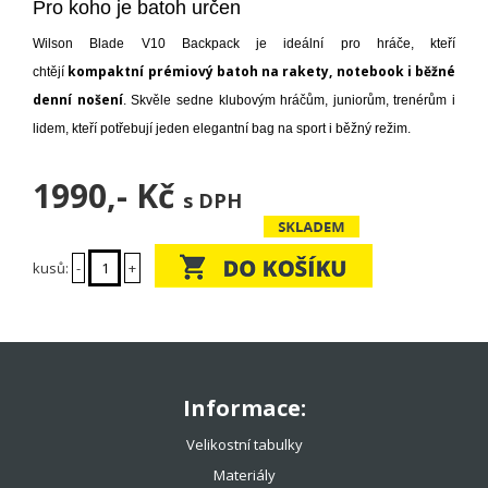
Pro koho je batoh určen
Wilson Blade V10 Backpack je ideální pro hráče, kteří
kompaktní prémiový batoh na rakety, notebook i běžné
chtějí
denní nošení
. Skvěle sedne klubovým hráčům, juniorům, trenérům i
lidem, kteří potřebují jeden elegantní bag na sport i běžný režim.
1990,-
Kč
s DPH
kusů:
-
+
Informace:
Velikostní tabulky
Materiály