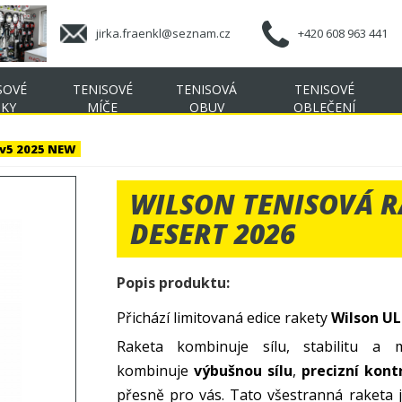
jirka.fraenkl@seznam.cz
+420 608 963 441
SOVÉ
TENISOVÉ
TENISOVÁ
TENISOVÉ
ŠKY
MÍČE
OBUV
OBLEČENÍ
 v5 2025 NEW
WILSON TENISOVÁ R
DESERT 2026
Popis produktu:
Přichází limitovaná edice rakety
Wilson UL
Raketa kombinuje sílu, stabilitu a 
kombinuje
výbušnou sílu
,
precizní kont
přesně pro vás. Tato všestranná raketa je