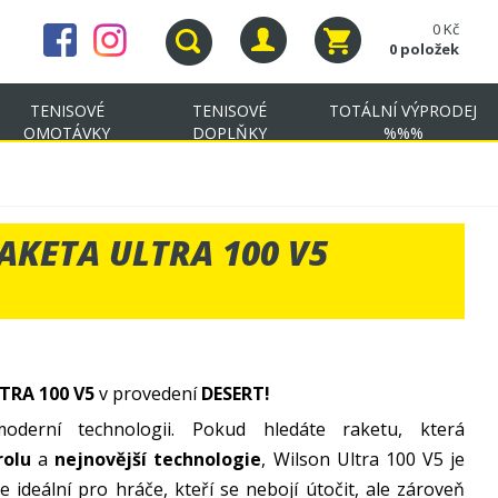
0 Kč
0 položek
TENISOVÉ
TENISOVÉ
TOTÁLNÍ VÝPRODEJ
OMOTÁVKY
DOPLŇKY
%%%
AKETA ULTRA 100 V5
TRA 100 V5
v provedení
DESERT!
moderní technologii. Pokud hledáte raketu, která
rolu
a
nejnovější technologie
, Wilson Ultra 100 V5 je
 ideální pro hráče, kteří se nebojí útočit, ale zároveň