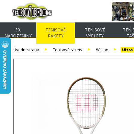
30.
TENISOVÉ
TENISOVÉ
TENI
NAROZENINY
RAKETY
VÝPLETY
TA
Úvodní strana
Tenisové rakety
Wilson
Ultra