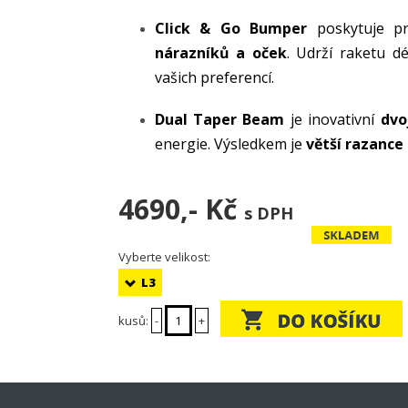
Click & Go Bumper
poskytuje p
nárazníků a oček
. Udrží raketu d
vašich preferencí.
Dual Taper Beam
je inovativní
dvo
energie. Výsledkem je
větší razance
4690,-
Kč
s DPH
Vyberte velikost:
L3
kusů:
-
+