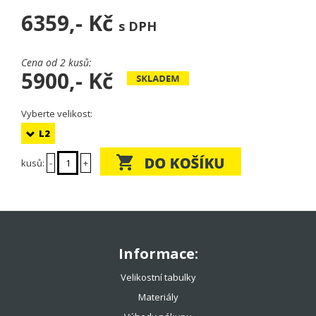
6359,-
Kč
s DPH
Cena od 2 kusů:
5900,-
Kč
Vyberte velikost:
L2
kusů:
-
+
Informace:
Velikostní tabulky
Materiály