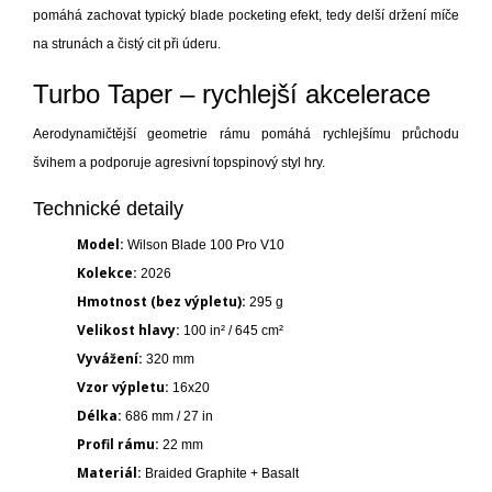
pomáhá zachovat typický blade pocketing efekt, tedy delší držení míče
na strunách a čistý cit při úderu.
Turbo Taper – rychlejší akcelerace
Aerodynamičtější geometrie rámu pomáhá rychlejšímu průchodu
švihem a podporuje agresivní topspinový styl hry.
Technické detaily
Model:
Wilson Blade 100 Pro V10
Kolekce:
2026
Hmotnost (bez výpletu):
295 g
Velikost hlavy:
100 in² / 645 cm²
Vyvážení:
320 mm
Vzor výpletu:
16x20
Délka:
686 mm / 27 in
Profil rámu:
22 mm
Materiál:
Braided Graphite + Basalt