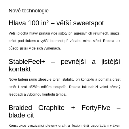
Nové technologie
Hlava 100 in² – větší sweetspot
Větší plocha hlavy přináší více jistoty při agresivních returnech, snazší
práci pod tlakem a vyšší toleranci při zásahu mimo střed. Raketa tak
působí jistěji v delších výměnách.
StableFeel+ – pevnější a jistější
kontakt
Nové ladění rámu zlepšuje torzní stabilitu při kontaktu a pomáhá držet
směr i proti těžším míčům soupeře. Raketa tak nabízí velmi přesný
feedback a výbornou kontrolu tempa.
Braided Graphite + FortyFive –
blade cit
Konstrukce využívající pletený grafit a flexibilnější uspořádání vláken