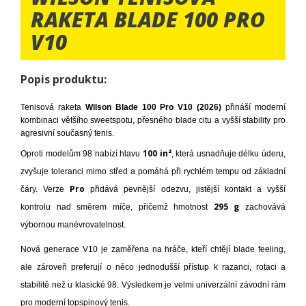
RAKETA BLADE 100 PRO
V10
Popis produktu:
Tenisová raketa
Wilson Blade 100 Pro V10 (2026)
přináší moderní
kombinaci většího sweetspotu, přesného blade citu a vyšší stability pro
agresivní současný tenis.
100 in²
Oproti modelům 98 nabízí hlavu
, která usnadňuje délku úderu,
zvyšuje toleranci mimo střed a pomáhá při rychlém tempu od základní
Pro
čáry. Verze
přidává pevnější odezvu, jistější kontakt a vyšší
295 g
kontrolu nad směrem míče, přičemž hmotnost
zachovává
výbornou manévrovatelnost.
Nová generace V10 je zaměřena na hráče, kteří chtějí blade feeling,
ale zároveň preferují o něco jednodušší přístup k razanci, rotaci a
stabilitě než u klasické 98. Výsledkem je velmi univerzální závodní rám
pro moderní topspinový tenis.