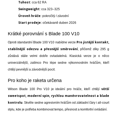
Tuhost:
cca 62 RA
Swingweight:
cca 323–325
Úroveň hráče:
pokročilý / závodní
Start prodeje:
očekávaně duben 2026
Krátké porovnání s Blade 100 V10
Pro jistější kontakt,
Oproti standardní Blade 100 V10 nabídne verze
stabilnější odezvu a přesnější směrování
, přičemž díky 295 g
zůstává stále velmi dobře ovladatelná. Klasická verze je o něco
univerzálnější, zatímco Pro lépe sedne výkonnostním hráčům, kteří
chtějí pevnější a závodnější pocit.
Pro koho je raketa určena
větší
Wilson Blade 100 Pro V10 je ideální pro hráče, kteří chtějí
sweetspot, moderní spin, rychlou manévrovatelnost a blade
kontrolu
. Skvěle sedne agresivním hráčům od základní čáry i all-court
stylu, kde je potřeba kombinovat tempo, přesnost a komfortní ovládání.