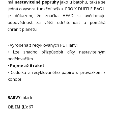
má
nastavitelné popruhy
jako u batohu, takže se
jedná o vysoce funkční tašku. PRO X DUFFLE BAG L
je důkazem, že značka HEAD si uvědomuje
odpovědnost za větší udržitelnost a pomáhá
chránit planetu.
• Vyrobena z recyklovaných PET lahví
• Lze snadno přizpůsobit díky nastavitelným
oddělovačům
• Pojme až 6 raket
• Cedulka z recyklovaného papíru s provázkem z
konopí
BARVY:
black
OBJEM (L):
67