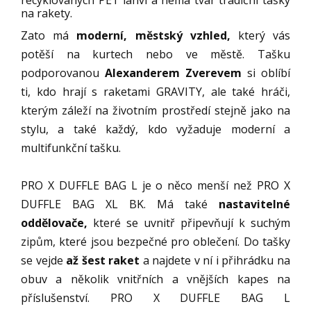
recyklovaných PET lahví a nemá tvar tradiční tašky
na rakety.
Zato má
moderní, městský vzhled,
který vás
potěší na kurtech nebo ve městě. Tašku
podporovanou
Alexanderem Zverevem
si oblíbí
ti, kdo hrají s raketami GRAVITY, ale také hráči,
kterým záleží na životním prostředí stejně jako na
stylu, a také každý, kdo vyžaduje moderní a
multifunkční tašku.
PRO X DUFFLE BAG L je o něco menší než PRO X
DUFFLE BAG XL BK. Má také
nastavitelné
oddělovače,
které se uvnitř připevňují k suchým
zipům, které jsou bezpečné pro oblečení. Do tašky
se vejde
až šest raket
a najdete v ní i přihrádku na
obuv a několik vnitřních a vnějších kapes na
příslušenství. PRO X DUFFLE BAG L