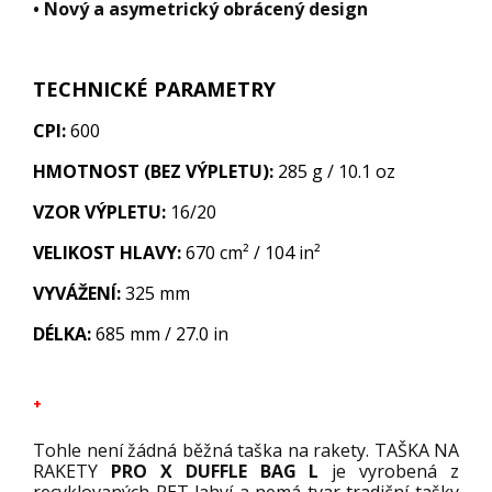
• Nový a asymetrický obrácený design
TECHNICKÉ PARAMETRY
CPI:
600
HMOTNOST (BEZ VÝPLETU):
285
g / 10.1 oz
VZOR VÝPLETU:
16/20
VELIKOST HLAVY:
670 cm² / 104 in²
VYVÁŽENÍ:
325 mm
DÉLKA:
685 mm / 27.0 in
+
Tohle není žádná běžná taška na rakety. TAŠKA NA
RAKETY
PRO X DUFFLE BAG L
je vyrobená z