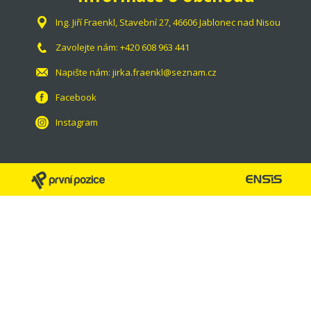
Ing. Jiří Fraenkl, Stavební 27, 46606 Jablonec nad Nisou
Zavolejte nám:
+420 608 963 441
Napište nám:
jirka.fraenkl@seznam.cz
Facebook
Instagram