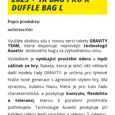
DUFFLE BAG L
Popis produktu:
AKČNÍ BALÍČEK!
Využijte skvělou sílu s novou verzí rakety
GRAVITY
TEAM,
která disponuje nejnovější
technologií
Auxetic
tenisového bagu za zvýhodněnou cenu.
Výsledkem je
vynikající procítění úderu
a
lepší
zážitek ze hry.
Raketa, která je lehčí něž některé
další modely řady GRAVITY, je určena pro týmové
hráče nové generace s agresivním stylem hry. Má
výraznou, kulatou hlavu, která je pro tuto řadu
charakteristická, a poskytuje
kontrolu, flexibilitu
a toleranci,
kterou k poražení protihráče
potřebujete. Technologie Auxetic poskytuje při
každém úderu lepší procítění a odezvu. S raketou,