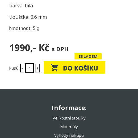
barva: bílá
tloušťka: 0.6 mm
hmotnost: 5 g
1990,-
Kč
s DPH
kusů:
-
+
Informace:
Velikostní tabulky
Materiály
Výhody nákupu