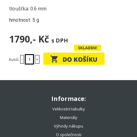
tloušťka: 0.6 mm
hmotnost: 5 g
1790,-
Kč
s DPH
kusů:
-
+
Informace:
Velikostní tabulky
Materiály
Výhody nákupu
O společnosti