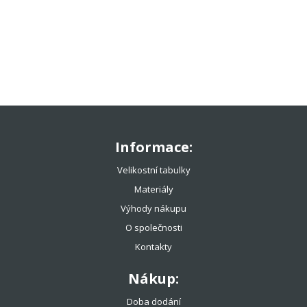
ROBIN SODERLING
WILSON
DUNLOP
HEAD
TECNIFIBRE
TENNIS-POINT
SOLINCO
DĚTSKÉ MÍČE
Informace:
TENISOVÁ OBUV
Velikostní tabulky
Materiály
TENISOVÉ OBLEČENÍ
Výhody nákupu
TENISOVÉ OMOTÁVKY
O společnosti
Kontakty
TENISOVÉ DOPLŇKY
Nákup:
TOTÁLNÍ VÝPRODEJ %%%
Doba dodání