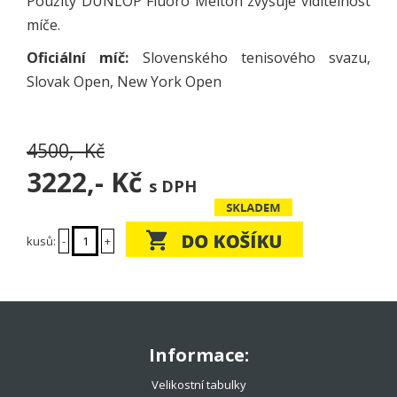
Použitý DUNLOP Fluoro Melton zvyšuje viditelnost
míče.
Oficiální míč:
Slovenského tenisového svazu,
Slovak Open, New York Open
4500,- Kč
3222,-
Kč
s DPH
kusů:
-
+
Informace:
Velikostní tabulky