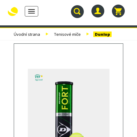
Toggle
navigation
30.
TENISOVÉ
TENISOVÉ
TENISOVÉ
Úvodní strana
Tenisové míče
Dunlop
NAROZENINY
RAKETY
VÝPLETY
TAŠKY