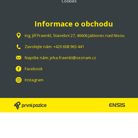
Cookies
Informace o obchodu
Ing. Jiří Fraenkl, Stavební 27, 46606 Jablonec nad Nisou
Zavolejte nám:
+420 608 963 441
Napište nám:
jirka.fraenkl@seznam.cz
Facebook
Instagram