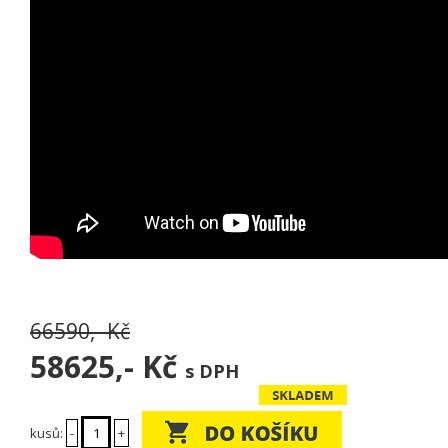
66590,- Kč
58625,-
Kč
s DPH
kusů:
-
+