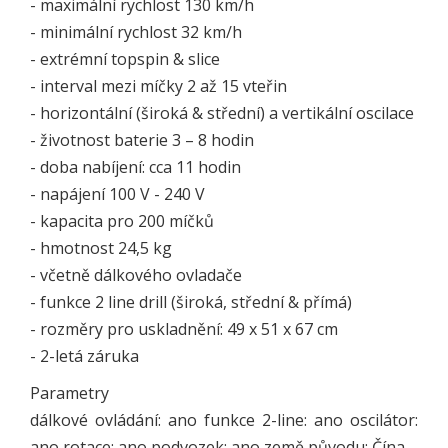
- maximální rychlost 130 km/h
- minimální rychlost 32 km/h
- extrémní topspin & slice
- interval mezi míčky 2 až 15 vteřin
- horizontální (široká & střední) a vertikální oscilace
- životnost baterie 3 – 8 hodin
- doba nabíjení: cca 11 hodin
- napájení 100 V - 240 V
- kapacita pro 200 míčků
- hmotnost 24,5 kg
- včetně dálkového ovladače
- funkce 2 line drill (široká, střední & přímá)
- rozměry pro uskladnění: 49 x 51 x 67 cm
- 2-letá záruka
Parametry
dálkové ovládání: ano funkce 2-line: ano oscilátor:
ano rotace: ano podvozek: ano země původu: Čína