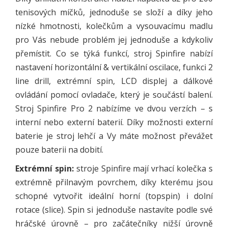
tenisových míčků, jednoduše se složí a díky jeho
nízké hmotnosti, kolečkům a vysouvacímu madlu
pro Vás nebude problém jej jednoduše a kdykoliv
přemístit. Co se týká funkcí, stroj Spinfire nabízí
nastavení horizontální & vertikální oscilace, funkci 2
line drill, extrémní spin, LCD displej a dálkové
ovládání pomocí ovladače, který je součástí balení.
Stroj Spinfire Pro 2 nabízíme ve dvou verzích – s
interní nebo externí baterií. Díky možnosti externí
baterie je stroj lehčí a Vy máte možnost převážet
pouze baterii na dobití.
Extrémní spin:
stroje Spinfire mají vrhací kolečka s
extrémně přilnavým povrchem, díky kterému jsou
schopné vytvořit ideální horní (topspin) i dolní
rotace (slice). Spin si jednoduše nastavíte podle své
hráčské úrovně – pro začátečníky nižší úrovně