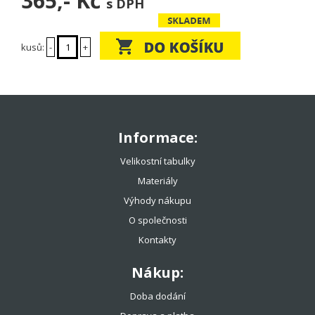
365,-
Kč
s DPH
kusů:
-
+
Informace:
Velikostní tabulky
Materiály
Výhody nákupu
O společnosti
Kontakty
Nákup:
Doba dodání