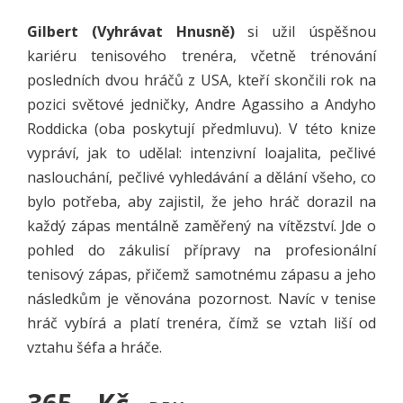
Gilbert (Vyhrávat Hnu
sně)
si užil úspěšnou
kariéru tenisového trenéra, včetně trénování
posledních dvou hráčů z USA, kteří skončili rok na
pozici světové jedničky, Andre Agassiho a Andyho
Roddicka (oba poskytují předmluvu). V této knize
vypráví, jak to udělal: intenzivní loajalita, pečlivé
naslouchání, pečlivé vyhledávání a dělání všeho, co
bylo potřeba, aby zajistil, že jeho hráč dorazil na
každý zápas mentálně zaměřený na vítězství. Jde o
pohled do zákulisí přípravy na profesionální
tenisový zápas, přičemž samotnému zápasu a jeho
následkům je věnována pozornost. Navíc v tenise
hráč vybírá a platí trenéra, čímž se vztah liší od
vztahu šéfa a hráče.