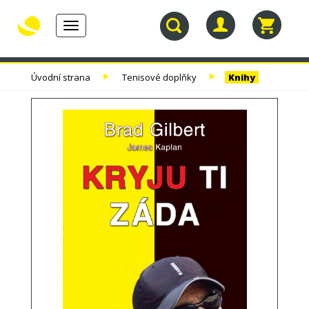
Toggle
navigation
30.
TENISOVÉ
TENISOVÉ
TENISOVÉ
Úvodní strana
Tenisové doplňky
Knihy
NAROZENINY
RAKETY
VÝPLETY
TAŠKY