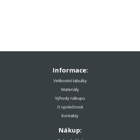
TENISOVÉ OBLEČENÍ
ADIDAS
NIKE
UNDER ARMOUR
LACOSTE
PÁNSKÉ
DÁMSKÉ
DĚTSKÉ
Informace:
DOPLŇKY
Velikostní tabulky
HEAD
Materiály
CHRISTY
Výhody nákupu
TECNIFIBRE
O společnosti
TENISOVÉ OMOTÁVKY
Kontakty
TENISOVÉ DOPLŇKY
Nákup: