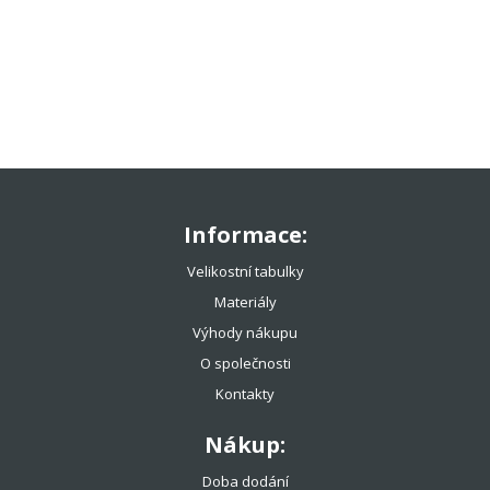
TENISOVÉ OBLEČENÍ
TENISOVÉ OMOTÁVKY
TENISOVÉ DOPLŇKY
TOTÁLNÍ VÝPRODEJ %%%
Informace:
Velikostní tabulky
Materiály
Výhody nákupu
O společnosti
Kontakty
Nákup:
Doba dodání