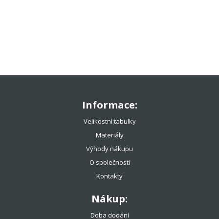
TENISOVÉ OBLEČENÍ
TENISOVÉ OMOTÁVKY
TENISOVÉ DOPLŇKY
TOTÁLNÍ VÝPRODEJ %%%
Informace:
Velikostní tabulky
Materiály
Výhody nákupu
O společnosti
Kontakty
Nákup:
Doba dodání