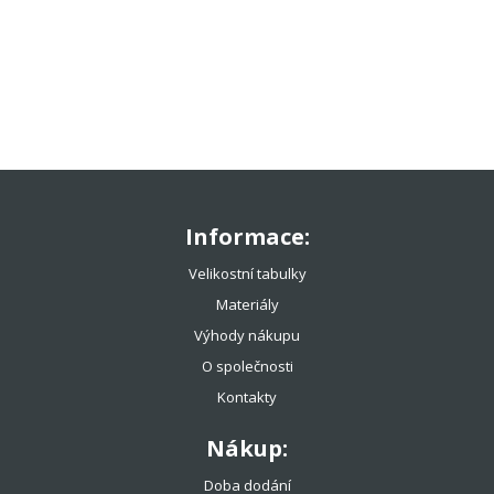
TENISOVÉ OBLEČENÍ
TENISOVÉ OMOTÁVKY
TENISOVÉ DOPLŇKY
TOTÁLNÍ VÝPRODEJ %%%
Informace:
Velikostní tabulky
Materiály
Výhody nákupu
O společnosti
Kontakty
Nákup:
Doba dodání