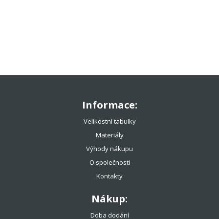
TENISOVÉ OBLEČENÍ
TENISOVÉ OMOTÁVKY
TENISOVÉ DOPLŇKY
TOTÁLNÍ VÝPRODEJ %%%
Informace:
Velikostní tabulky
Materiály
Výhody nákupu
O společnosti
Kontakty
Nákup:
Doba dodání