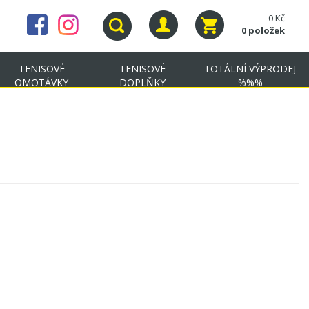
0 Kč
0 položek
TENISOVÉ
TENISOVÉ
TOTÁLNÍ VÝPRODEJ
OMOTÁVKY
DOPLŇKY
%%%