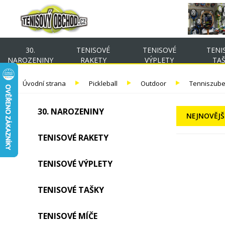
30.
TENISOVÉ
TENISOVÉ
TENI
NAROZENINY
RAKETY
VÝPLETY
TA
Úvodní strana
Pickleball
Outdoor
Tenniszub
30. NAROZENINY
NEJNOVĚJŠ
TENISOVÉ RAKETY
TENISOVÉ VÝPLETY
TENISOVÉ TAŠKY
TENISOVÉ MÍČE