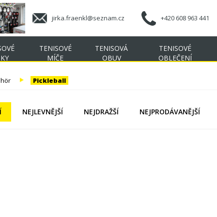
jirka.fraenkl@seznam.cz
+420 608 963 441
SOVÉ
TENISOVÉ
TENISOVÁ
TENISOVÉ
ŠKY
MÍČE
OBUV
OBLEČENÍ
ehör
Pickleball
Í
NEJLEVNĚJŠÍ
NEJDRAŽŠÍ
NEJPRODÁVANĚJŠÍ