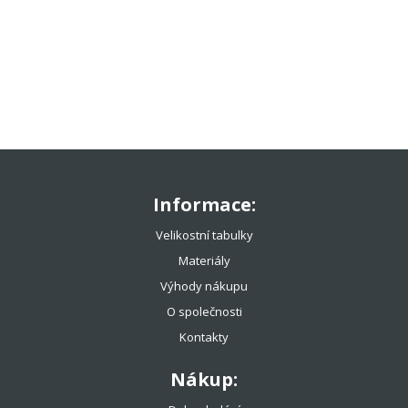
TENISOVÉ OBLEČENÍ
TENISOVÉ OMOTÁVKY
TENISOVÉ DOPLŇKY
TOTÁLNÍ VÝPRODEJ %%%
Informace:
Velikostní tabulky
Materiály
Výhody nákupu
O společnosti
Kontakty
Nákup: