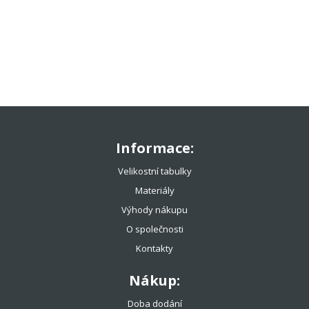
TENISOVÉ OBLEČENÍ
TENISOVÉ OMOTÁVKY
TENISOVÉ DOPLŇKY
TOTÁLNÍ VÝPRODEJ %%%
Informace:
Velikostní tabulky
Materiály
Výhody nákupu
O společnosti
Kontakty
Nákup:
Doba dodání