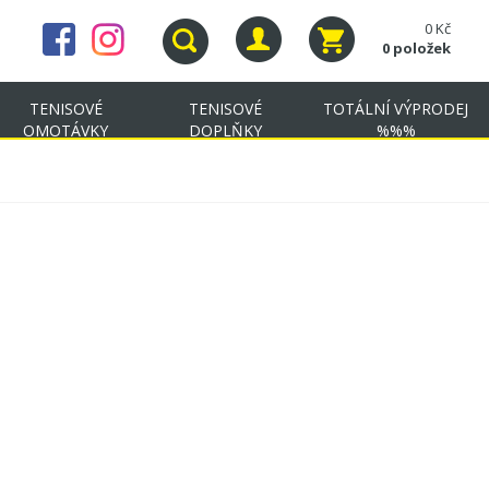
0 Kč
0 položek
TENISOVÉ
TENISOVÉ
TOTÁLNÍ VÝPRODEJ
OMOTÁVKY
DOPLŇKY
%%%