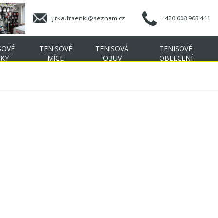
jirka.fraenkl@seznam.cz
+420 608 963 441
SOVÉ
TENISOVÉ
TENISOVÁ
TENISOVÉ
ŠKY
MÍČE
OBUV
OBLEČENÍ