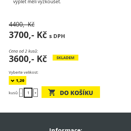
výplet měli vyzkoušet.
4400,- Kč
3700,-
Kč
s DPH
Cena od 2 kusů:
3600,-
Kč
Vyberte velikost:
1,20
kusů:
-
+
Informace: