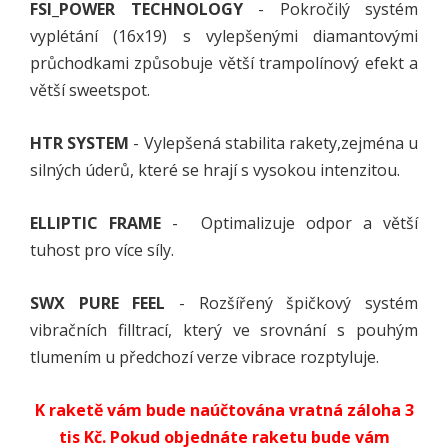
FSI_POWER TECHNOLOGY
- Pokročilý systém
vyplétání (16x19) s vylepšenými diamantovými
průchodkami způsobuje větší trampolínový efekt a
větší sweetspot.
HTR SYSTEM
- Vylepšená stabilita rakety,zejména u
silných úderů, které se hrají s vysokou intenzitou.
ELLIPTIC FRAME
- Optimalizuje odpor a větší
tuhost pro více síly.
SWX PURE FEEL
- Rozšířený špičkový systém
vibračních filltrací, který ve srovnání s pouhým
tlumením u předchozí verze vibrace rozptyluje.
K raketě vám bude naúčtována vratná záloha 3
tis Kč. Pokud objednáte raketu bude vám