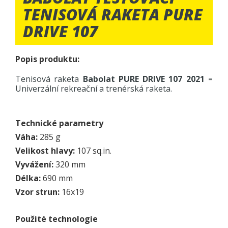
TENISOVÁ RAKETA PURE
DRIVE 107
Popis produktu:
Tenisová raketa
Babolat PURE DRIVE 107 2021
=
Univerzální rekreační a trenérská raketa.
Technické parametry
Váha:
285 g
Velikost hlavy:
107 sq.in.
Vyvážení:
320 mm
Délka:
690 mm
Vzor strun:
16x19
Použité technologie