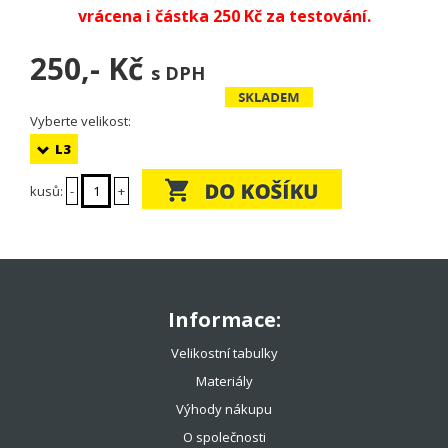
vrácena i částka 250 Kč za testování.
250,-
Kč
s DPH
Vyberte velikost:
L3
kusů:
-
+
Informace:
Velikostní tabulky
Materiály
Výhody nákupu
O společnosti