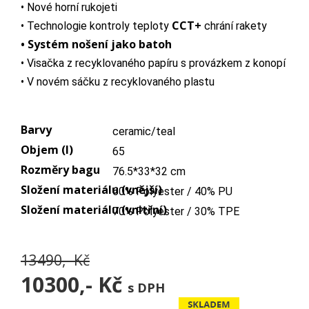
• Nové horní rukojeti
CCT+
• Technologie kontroly teploty
chrání rakety
• Systém nošení jako batoh
• Visačka z recyklovaného papíru s provázkem z konopí
• V novém sáčku z recyklovaného plastu
Barvy
ceramic/teal
Objem (l)
65
Rozměry bagu
76.5*33*32 cm
Složení materiálu (vnější)
60% Polyester / 40% PU
Složení materiálu (vnitřní)
70% Polyester / 30% TPE
13490,- Kč
10300,-
Kč
s DPH