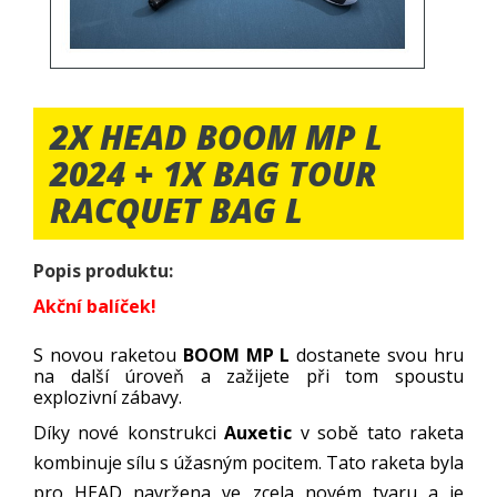
2X HEAD BOOM MP L
2024 + 1X BAG TOUR
RACQUET BAG L
Popis produktu:
Akční balíček!
S novou raketou
BOOM MP
L
dostanete svou hru
na další úroveň a zažijete při tom spoustu
explozivní zábavy.
Díky nové konstrukci
Auxetic
v sobě tato raketa
kombinuje sílu s úžasným pocitem. Tato raketa byla
pro HEAD navržena ve zcela novém tvaru a je