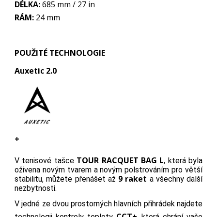
DÉLKA:
685 mm / 27 in
RÁM:
24 mm
POUŽITÉ TECHNOLOGIE
Auxetic 2.0
+
TOUR RACQUET BAG L
V tenisové tašce
, která byla
oživena novým tvarem a novým polstrováním pro větší
9 raket
stabilitu, můžete přenášet až
a všechny další
nezbytnosti.
V jedné ze dvou prostorných hlavních přihrádek najdete
CCT+
technologii kontroly teploty
, která chrání vaše