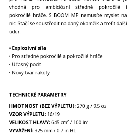
vhodná pro ambiciózní středně pokročilé i
pokročilé hráče. S BOOM MP nemusíte myslet na
nic. Stačí se soustředit na daný okamžik a trefit další
úder.
• Explozivní síla
• Pro středně pokročilé a pokročilé hráče
• Úžasný pocit
• Nový tvar rakety
TECHNICKÉ PARAMETRY
HMOTNOST (BEZ VÝPLETU):
270 g / 9.5 oz
VZOR VÝPLETU:
16/19
VELIKOST HLAVY:
645 cm² / 100 in²
VYVÁŽENÍ:
325 mm / 0.7 in HL