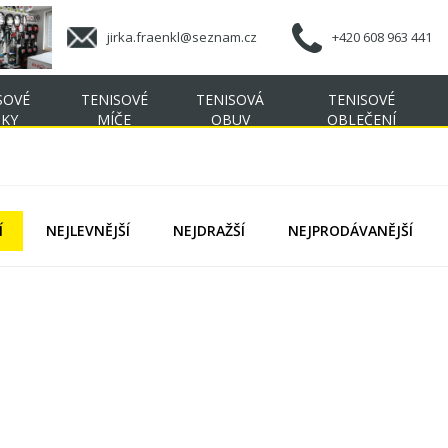
jirka.fraenkl@seznam.cz
+420 608 963 441
SOVÉ
TENISOVÉ
TENISOVÁ
TENISOVÉ
ŠKY
MÍČE
OBUV
OBLEČENÍ
Í
NEJLEVNĚJŠÍ
NEJDRAŽŠÍ
NEJPRODÁVANĚJŠÍ