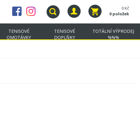
0 Kč
0 položek
TENISOVÉ
TENISOVÉ
TOTÁLNÍ VÝPRODEJ
OMOTÁVKY
DOPLŇKY
%%%