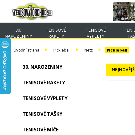
30.
TENISOVÉ
TENISOVÉ
TENI
NAROZENINY
RAKETY
VÝPLETY
TA
Úvodní strana
Pickleball
Netz
Pickleball
30. NAROZENINY
NEJNOVĚJŠ
TENISOVÉ RAKETY
TENISOVÉ VÝPLETY
TENISOVÉ TAŠKY
TENISOVÉ MÍČE