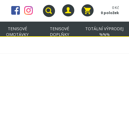
0 Kč
0 položek
TENISOVÉ
TENISOVÉ
TOTÁLNÍ VÝPRODEJ
OMOTÁVKY
DOPLŇKY
%%%