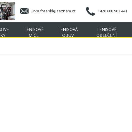
jirka.fraenkl@seznam.cz
+420 608 963 441
SOVÉ
TENISOVÉ
TENISOVÁ
TENISOVÉ
ŠKY
MÍČE
OBUV
OBLEČENÍ