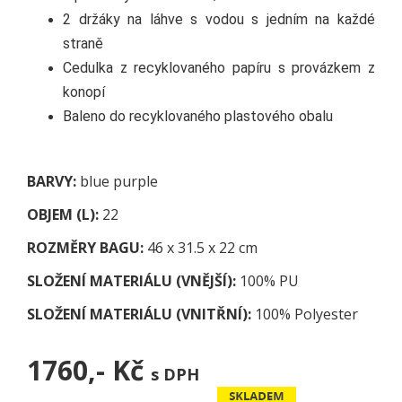
2 držáky na láhve s vodou s jedním na každé
straně
Cedulka z recyklovaného papíru s provázkem z
konopí
Baleno do recyklovaného plastového obalu
BARVY:
blue purple
OBJEM (L):
22
ROZMĚRY BAGU:
46
x 31.5 x 22 cm
SLOŽENÍ MATERIÁLU (VNĚJŠÍ):
100
% PU
SLOŽENÍ MATERIÁLU (VNITŘNÍ):
100
% Polyester
1760,-
Kč
s DPH